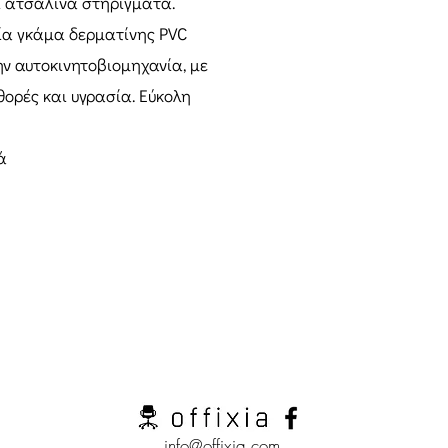
ι ατσάλινα στηρίγματα.
ία γκάμα δερματίνης PVC
ην αυτοκινητοβιομηχανία, με
θορές και υγρασία. Εύκολη
ά
info@offixia.com